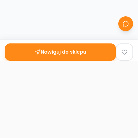
Nawiguj do sklepu
Second
Handy
Największa mapa sklepów second-hand
w Polsce. Znajdź lumpeks w swoim
mieście.