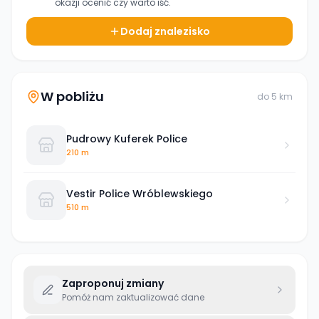
okazji ocenić czy warto iść.
Dodaj znalezisko
W pobliżu
do
5
km
Pudrowy Kuferek Police
210 m
Vestir Police Wróblewskiego
510 m
Zaproponuj zmiany
Pomóż nam zaktualizować dane