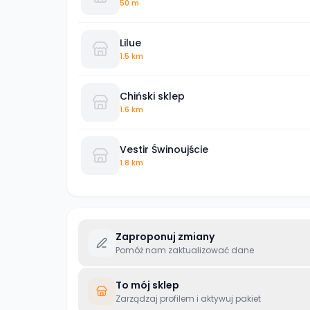
50 m
Lilue
1.5 km
Chiński sklep
1.6 km
Vestir Świnoujście
1.8 km
Zaproponuj zmiany
Pomóż nam zaktualizować dane
To mój sklep
Zarządzaj profilem i aktywuj pakiet