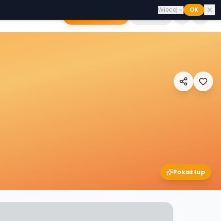
Wiecej
OK
Dodaj sklep
Zaloguj
Pokaż łup