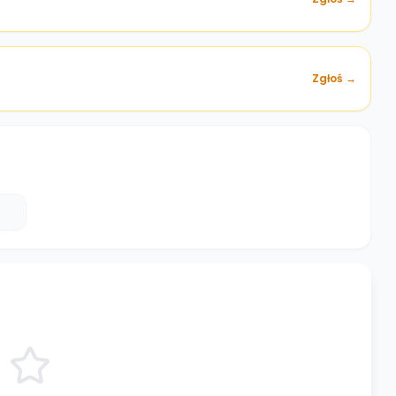
Zgłoś →