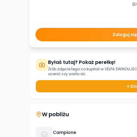
Br
Zaloguj si
Byłaś tutaj? Pokaż perełkę!
Zrób zdjęcie tego co kupiłaś w
VELPA ŚWINOUJŚCIE
ocenić czy warto iść.
Do
W pobliżu
Campione