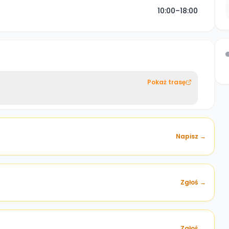
10:00–18:00
Pokaż trasę
Napisz →
Zgłoś →
)
Zgłoś →