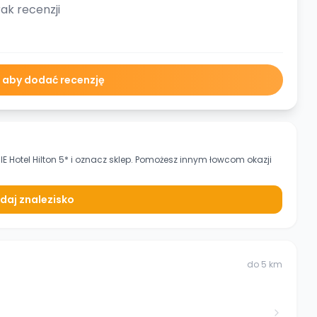
ak recenzji
ę aby dodać recenzję
 Hotel Hilton 5*
i oznacz sklep. Pomożesz innym łowcom okazji
daj znalezisko
do
5
km