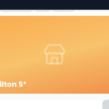
Cała Polska
Sklepy
Hurtownie
lton 5*