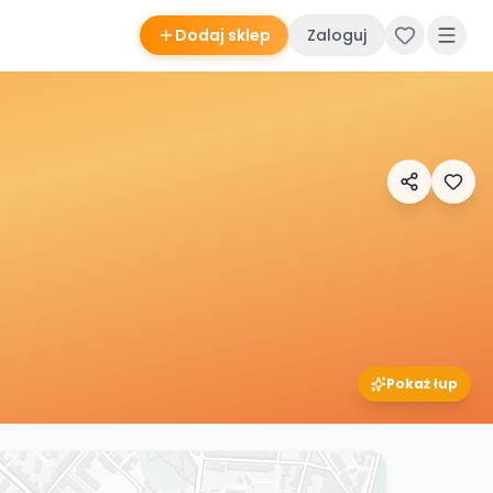
Dodaj sklep
Zaloguj
Pokaż łup