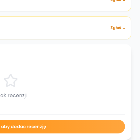
Zgłoś →
ak recenzji
ę aby dodać recenzję