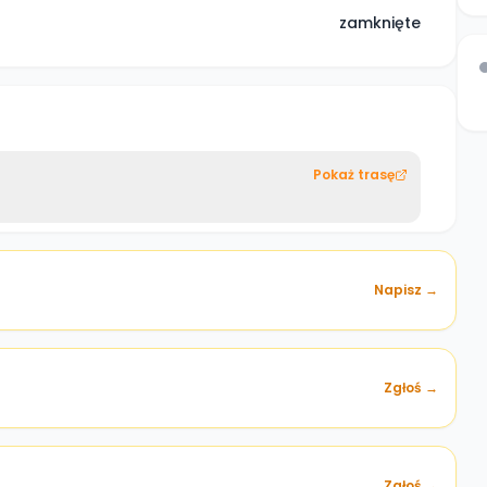
zamknięte
Pokaż trasę
Napisz →
Zgłoś →
)
Zgłoś →