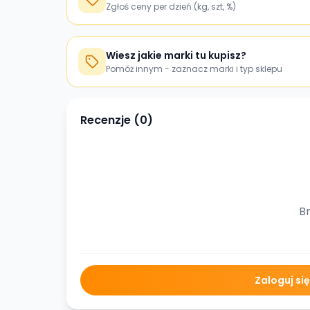
Zgłoś ceny per dzień (kg, szt, %)
Wiesz jakie marki tu kupisz?
Pomóż innym - zaznacz marki i typ sklepu
Recenzje (
0
)
Br
Zaloguj si