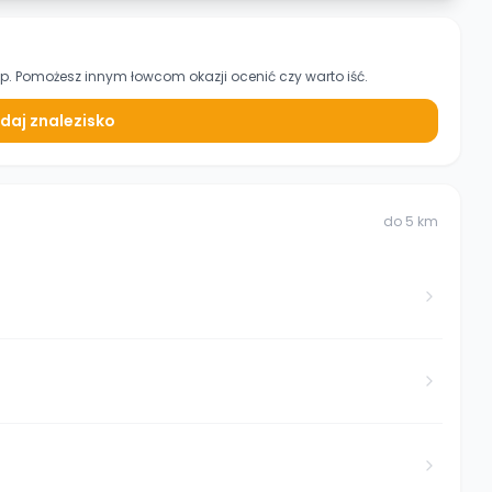
ep. Pomożesz innym łowcom okazji ocenić czy warto iść.
daj znalezisko
do
5
km