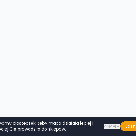
wamy ciasteczek, żeby mapa działała lepiej i
Jasn
Więcej
ciej Cię prowadziła do sklepów.