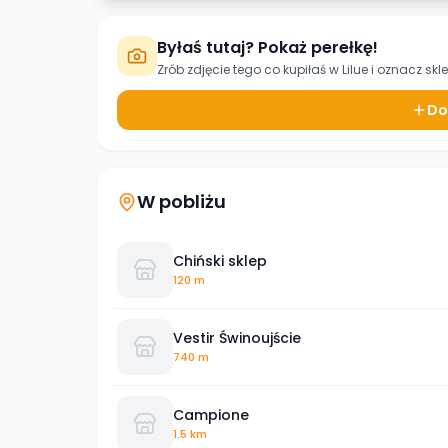
Byłaś tutaj? Pokaż perełkę!
Zrób zdjęcie tego co kupiłaś w
Lilue
i oznacz skl
Do
W pobliżu
Chiński sklep
120 m
Vestir Świnoujście
740 m
Campione
1.5 km