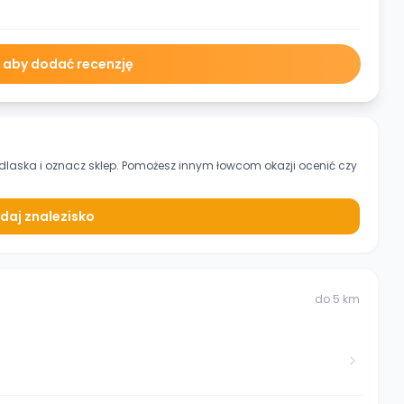
ę aby dodać recenzję
odlaska
i oznacz sklep. Pomożesz innym łowcom okazji ocenić czy
daj znalezisko
do
5
km