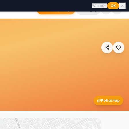
Wiecej
OK
Dodaj sklep
Zaloguj
Pokaż łup