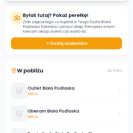
Byłaś tutaj? Pokaż perełkę!
Zrób zdjęcie tego co kupiłaś w
Twoja Szafa Biała
Podlaska Sidorska
i oznacz sklep. Pomożesz innym
łowcom okazji ocenić czy warto iść.
Dodaj znalezisko
W pobliżu
do
5
km
Outlet Biała Podlaska
680 m
Ubieram Biała Podlaska
680 m