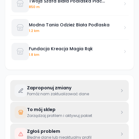
Twoja Szafa Biała Podlaska Plac
Wolności
850 m
Modna Tania Odzież Biała Podlaska
1.2 km
Fundacja Kreacja Magia Rąk
1.8 km
Zaproponuj zmiany
Pomóż nam zaktualizować dane
To mój sklep
Zarządzaj profilem i aktywuj pakiet
Zgłoś problem
Błędne dane lub nieaktualny profil