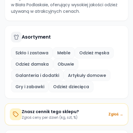
w Biała Podlaskaie, oferujący wysokiej jakości odzież
używaną w atrakcyjnych cenach.
Asortyment
Szkło i zastawa
Meble
Odzież męska
Odzież damska
Obuwie
Galanteria i dodatki
Artykuły domowe
Gry i zabawki
Odzież dziecięca
Znasz cennik tego sklepu?
Zgłoś →
Zgłoś ceny per dzień (kg, szt, %)