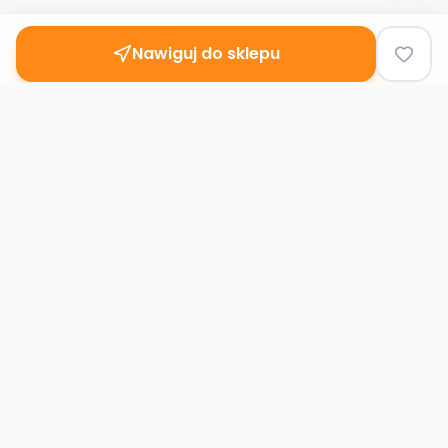
Nawiguj do sklepu
Second
Handy
Największa mapa sklepów second-hand
w Polsce. Znajdź lumpeks w swoim
mieście.
Nawigacja
Strona główna