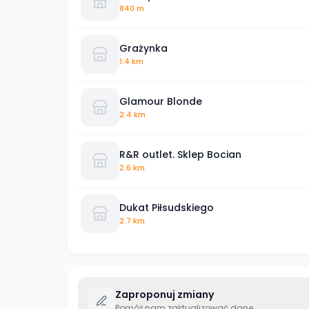
840 m
Grażynka
1.4 km
Glamour Blonde
2.4 km
R&R outlet. Sklep Bocian
2.6 km
Dukat Piłsudskiego
2.7 km
Zaproponuj zmiany
Pomóż nam zaktualizować dane