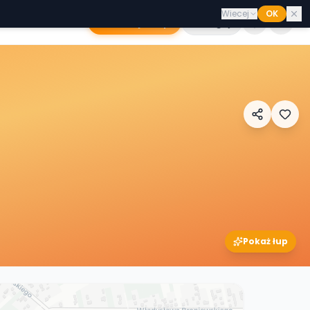
Wiecej
OK
Dodaj sklep
Zaloguj
Pokaż łup