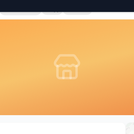
Cała Polska
Sklepy
Hurtownie