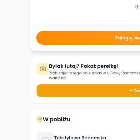
Br
Zaloguj si
Byłaś tutaj? Pokaż perełkę!
Zrób zdjęcie tego co kupiłaś w
U Sowy Radoms
warto iść.
Do
W pobliżu
Tekstylowo Radomsko