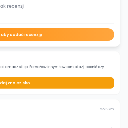
ak recenzji
ę aby dodać recenzję
ko
i oznacz sklep. Pomożesz innym łowcom okazji ocenić czy
daj znalezisko
do
5
km