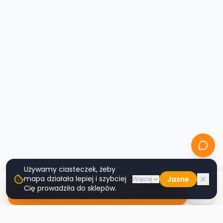
Używamy ciasteczek, żeby
mapa działała lepiej i szybciej
Jasne
Więcej
Cię prowadziła do sklepów.
Nawiguj do sklepu