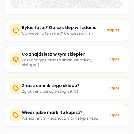
Byłaś tutaj? Opisz sklep w 1 zdaniu
Napisz →
Co wyróżnia ten sklep? Co wiesz o nim?
Co znajdziesz w tym sklepie?
Zgłoś →
Zaznacz typ ubrań (damski, dziecięcy,
vintage…)
Znasz cennik tego sklepu?
Zgłoś →
Zgłoś ceny per dzień (kg, szt, %)
Wiesz jakie marki tu kupisz?
Zgłoś →
Pomóż innym - zaznacz marki i typ sklepu