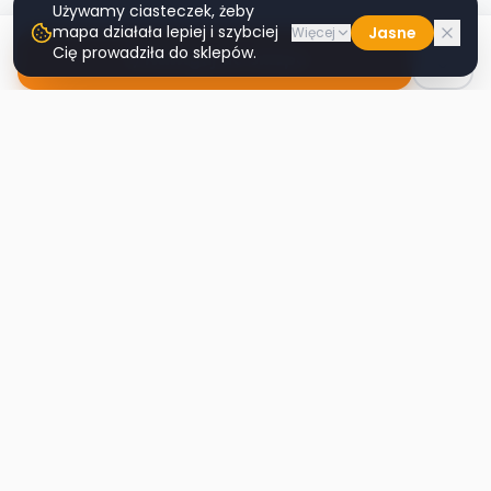
Używamy ciasteczek, żeby
mapa działała lepiej i szybciej
Jasne
Więcej
Cię prowadziła do sklepów.
Nawiguj do sklepu
Second
Handy
Największa mapa sklepów second-hand
w Polsce. Znajdź lumpeks w swoim
mieście.
Nawigacja
Strona główna