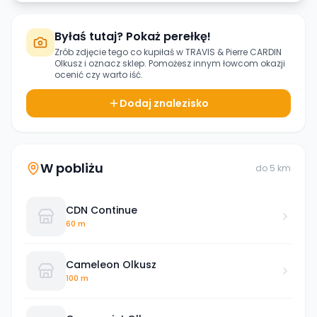
Byłaś tutaj? Pokaż perełkę!
Zrób zdjęcie tego co kupiłaś w
TRAVIS & Pierre CARDIN
Olkusz
i oznacz sklep. Pomożesz innym łowcom okazji
ocenić czy warto iść.
Dodaj znalezisko
W pobliżu
do
5
km
CDN Continue
60 m
Cameleon Olkusz
100 m