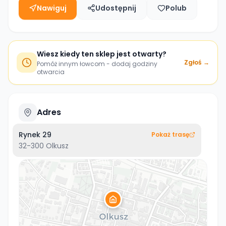
Nawiguj
Udostępnij
Polub
Wiesz kiedy ten sklep jest otwarty?
Zgłoś →
Pomóż innym łowcom - dodaj godziny
otwarcia
Adres
Rynek 29
Pokaż trasę
32-300
Olkusz