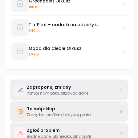
Greenpoint Olkusz
180 m
TintPrint – nadruki na odzieży i
gadżetach firmowych
340 m
Moda dla Ciebie Olkusz
1.0 km
Zaproponuj zmiany
Pomóż nam zaktualizować dane
To mój sklep
Zarządzaj profilem i aktywuj pakiet
Zgłoś problem
Błędne dane lub nieaktualny profil