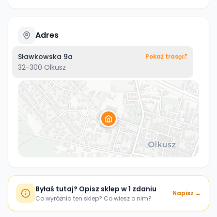
Adres
Sławkowska 9a
Pokaż trasę
32-300
Olkusz
Byłaś tutaj? Opisz sklep w 1 zdaniu
Napisz →
Co wyróżnia ten sklep? Co wiesz o nim?