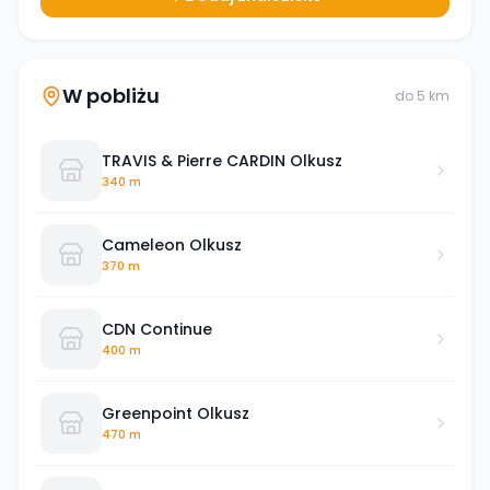
W pobliżu
do
5
km
TRAVIS & Pierre CARDIN Olkusz
340 m
Cameleon Olkusz
370 m
CDN Continue
400 m
Greenpoint Olkusz
470 m