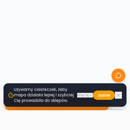
Używamy ciasteczek, żeby
mapa działała lepiej i szybciej
Jasne
Więcej
Cię prowadziła do sklepów.
Nawiguj do sklepu