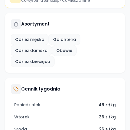
Co wyróżnia ten sklep? Co wiesz o nim?
Asortyment
Odzież męska
Galanteria
Odzież damska
Obuwie
Odzież dziecięca
Cennik tygodnia
Poniedziałek
46 zł/kg
Wtorek
36 zł/kg
Środa
26 zł/kg