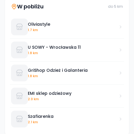
W pobliżu
do
5
km
Oliviastyle
1.7 km
U SOWY - Wrocławska 11
1.8 km
GriShop Odzież i Galanteria
1.8 km
EMI sklep odzieżowy
2.0 km
Szafiarenka
2.1 km