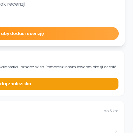
ak recenzji
ę aby dodać recenzję
Galanteria
i oznacz sklep. Pomożesz innym łowcom okazji ocenić
daj znalezisko
do
5
km