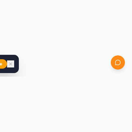
e
iast
Kontakt
marcin@secondhandy.com.pl