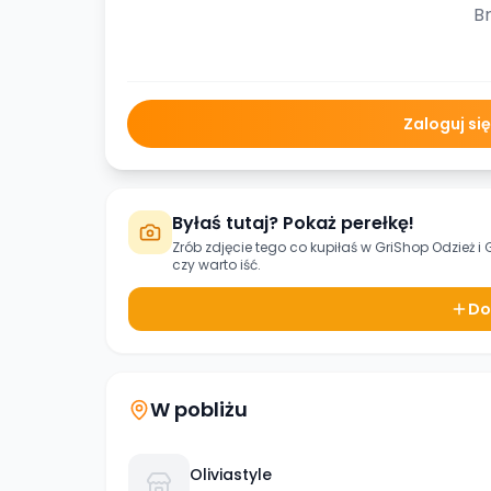
Br
Zaloguj si
Byłaś tutaj? Pokaż perełkę!
Zrób zdjęcie tego co kupiłaś w
GriShop Odzież i 
czy warto iść.
Do
W pobliżu
Oliviastyle