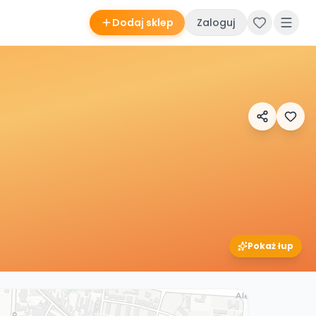
Dodaj sklep
Zaloguj
Pokaż łup