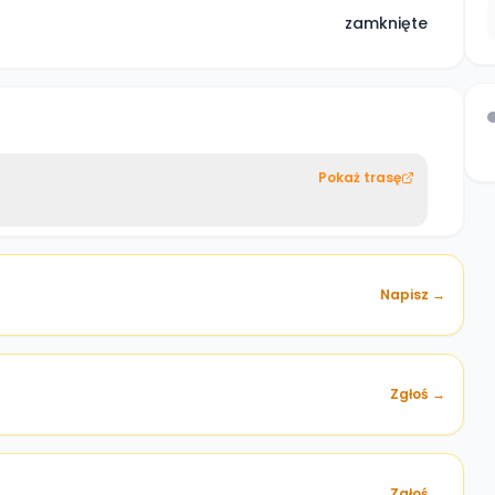
zamknięte
Pokaż trasę
Napisz →
Zgłoś →
)
Zgłoś →