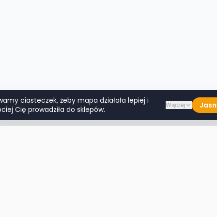
wamy ciasteczek, żeby mapa działała lepiej i
Jasn
Więcej
ciej Cię prowadziła do sklepów.
Lumpeksy w miastach
Więcej m
Warszawa
Lublin