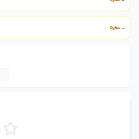
Zgłoś →