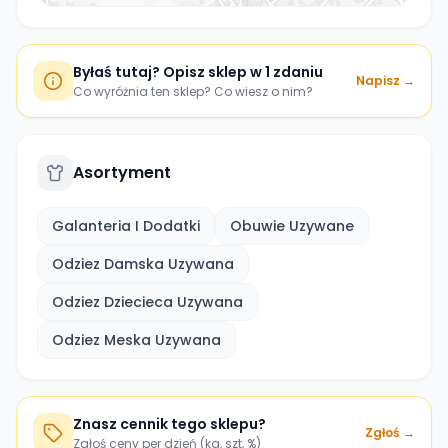
Byłaś tutaj? Opisz sklep w 1 zdaniu
Napisz →
Co wyróżnia ten sklep? Co wiesz o nim?
Asortyment
Galanteria I Dodatki
Obuwie Uzywane
Odziez Damska Uzywana
Odziez Dziecieca Uzywana
Odziez Meska Uzywana
Znasz cennik tego sklepu?
Zgłoś →
Zgłoś ceny per dzień (kg, szt, %)