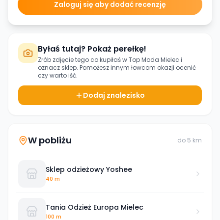
Zaloguj się aby dodać recenzję
Byłaś tutaj? Pokaż perełkę!
Zrób zdjęcie tego co kupiłaś w
Top Moda Mielec
i
oznacz sklep. Pomożesz innym łowcom okazji ocenić
czy warto iść.
Dodaj znalezisko
W pobliżu
do
5
km
Sklep odzieżowy Yoshee
40 m
Tania Odzież Europa Mielec
100 m