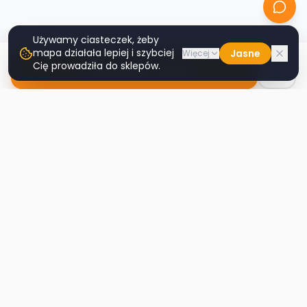
Używamy ciasteczek, żeby
mapa działała lepiej i szybciej
Jasne
Więcej
Cię prowadziła do sklepów.
Nawiguj do sklepu
Second
Handy
Największa mapa sklepów second-hand
w Polsce. Znajdź lumpeks w swoim
mieście.
Nawigacja