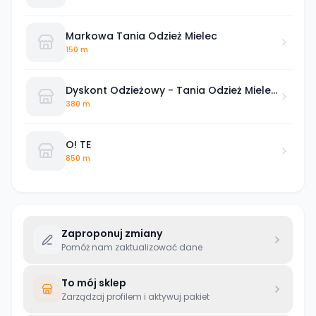
Markowa Tania Odzież Mielec
150 m
Dyskont Odzieżowy - Tania Odzież Mielec
Pisarska
380 m
O! TE
850 m
Zaproponuj zmiany
Pomóż nam zaktualizować dane
To mój sklep
Zarządzaj profilem i aktywuj pakiet