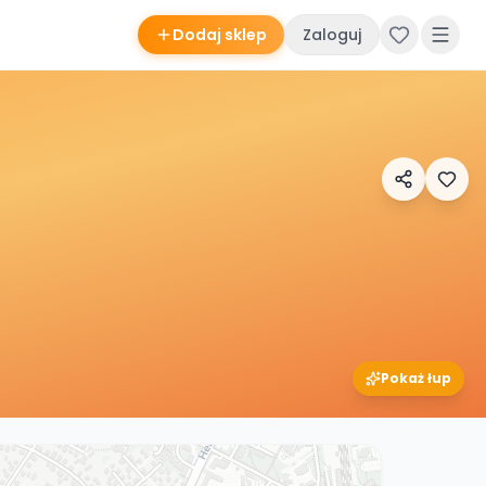
Dodaj sklep
Zaloguj
Pokaż łup