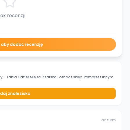
ak recenzji
ę aby dodać recenzję
y - Tania Odzież Mielec Pisarska
i oznacz sklep. Pomożesz innym
daj znalezisko
do
5
km