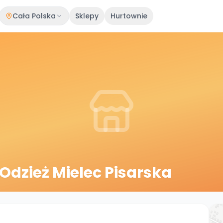
Cała Polska
Sklepy
Hurtownie
Odzież Mielec Pisarska