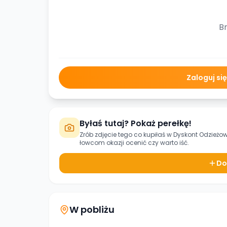
Br
Zaloguj si
Byłaś tutaj? Pokaż perełkę!
Zrób zdjęcie tego co kupiłaś w
Dyskont Odzieżow
łowcom okazji ocenić czy warto iść.
Do
W pobliżu