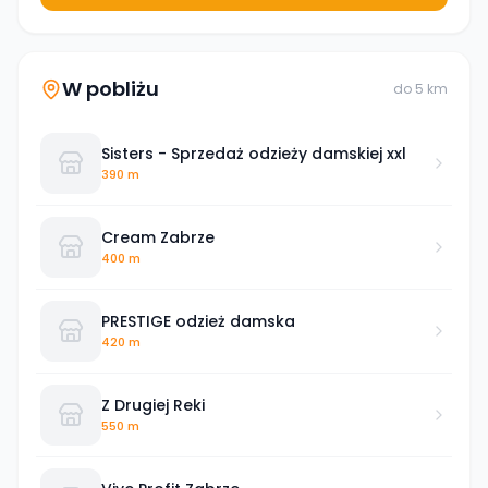
W pobliżu
do
5
km
Sisters - Sprzedaż odzieży damskiej xxl
390 m
Cream Zabrze
400 m
PRESTIGE odzież damska
420 m
Z Drugiej Reki
550 m