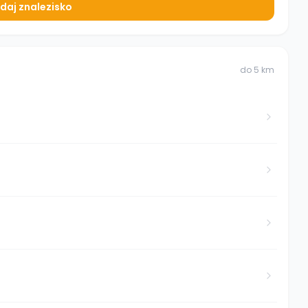
daj znalezisko
do
5
km