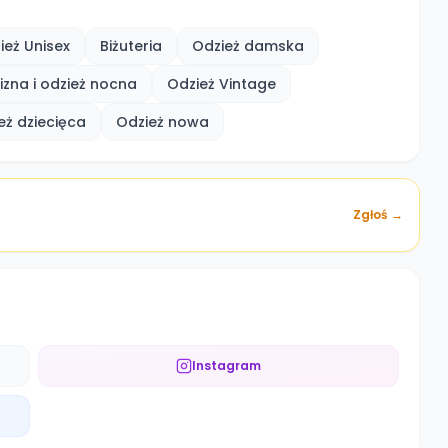
ież Unisex
Biżuteria
Odzież damska
lizna i odzież nocna
Odzież Vintage
eż dziecięca
Odzież nowa
Zgłoś →
Instagram