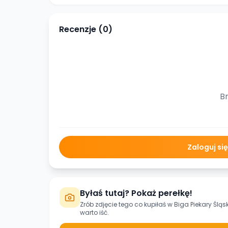
Recenzje (
0
)
Br
Zaloguj si
Byłaś tutaj? Pokaż perełkę!
Zrób zdjęcie tego co kupiłaś w
Biga Piekary Śląs
warto iść.