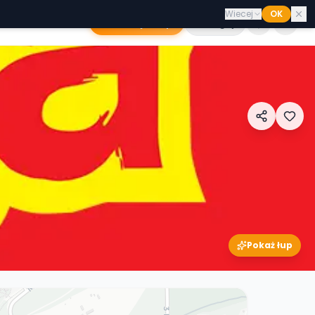
Wiecej
OK
Dodaj sklep
Zaloguj
Pokaż łup