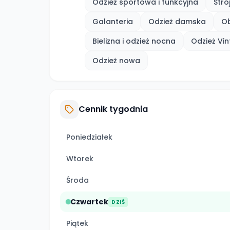
Odzież sportowa i funkcyjna
Stro
Galanteria
Odzież damska
O
Bielizna i odzież nocna
Odzież Vi
Odzież nowa
Cennik tygodnia
Poniedziałek
Wtorek
Środa
Czwartek
DZIŚ
Piątek