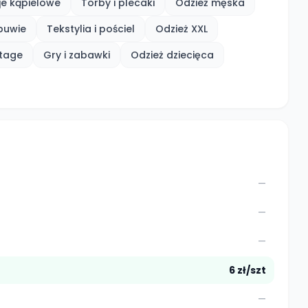
je kąpielowe
Torby i plecaki
Odzież męska
buwie
Tekstylia i pościel
Odzież XXL
ntage
Gry i zabawki
Odzież dziecięca
—
—
—
6 zł/szt
—