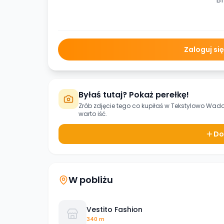
Zaloguj si
Byłaś tutaj? Pokaż perełkę!
Zrób zdjęcie tego co kupiłaś w
Tekstylowo Wad
warto iść.
Do
W pobliżu
Vestito Fashion
340 m