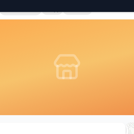
Cała Polska
Sklepy
Hurtownie