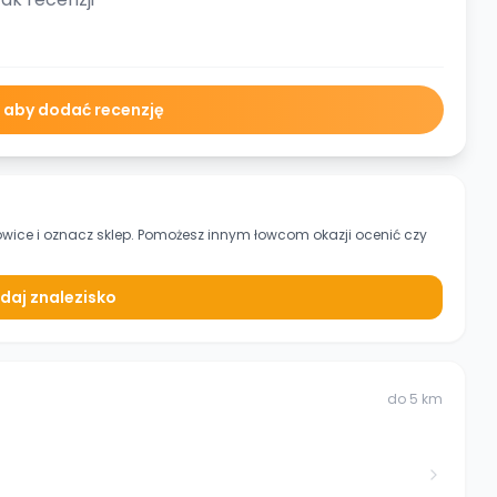
ę aby dodać recenzję
owice
i oznacz sklep. Pomożesz innym łowcom okazji ocenić czy
daj znalezisko
do
5
km