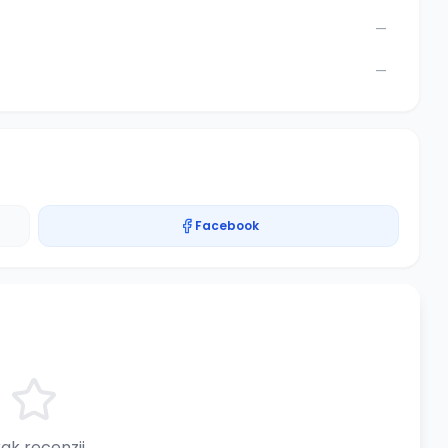
—
—
Facebook
ak recenzji