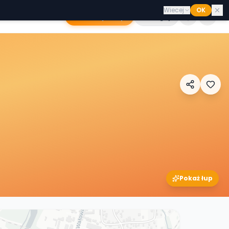
Wiecej
OK
Dodaj sklep
Zaloguj
Pokaż łup