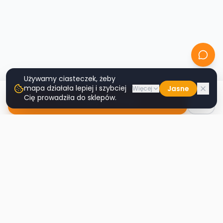
Używamy ciasteczek, żeby
mapa działała lepiej i szybciej
Jasne
Więcej
Cię prowadziła do sklepów.
Nawiguj do sklepu
Second
Handy
Największa mapa sklepów second-hand
w Polsce. Znajdź lumpeks w swoim
mieście.