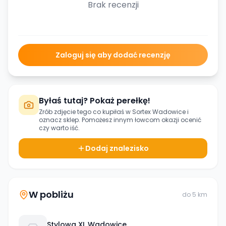
Brak recenzji
Zaloguj się aby dodać recenzję
Byłaś tutaj? Pokaż perełkę!
Zrób zdjęcie tego co kupiłaś w
Sortex Wadowice
i
oznacz sklep. Pomożesz innym łowcom okazji ocenić
czy warto iść.
Dodaj znalezisko
W pobliżu
do
5
km
Stylowa XL Wadowice