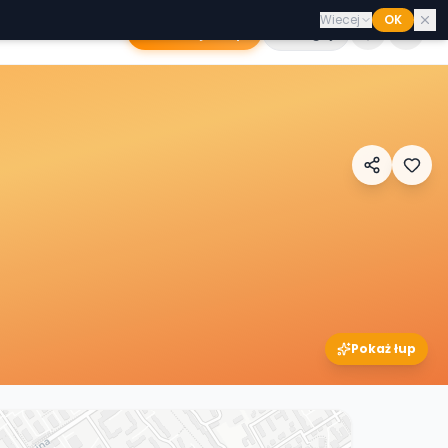
Wiecej
OK
Dodaj sklep
Zaloguj
Pokaż łup