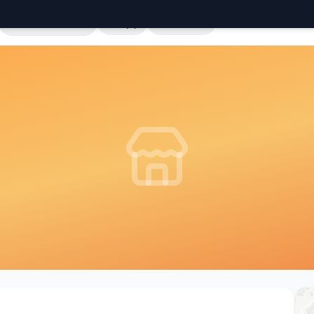
Cała Polska
Sklepy
Hurtownie