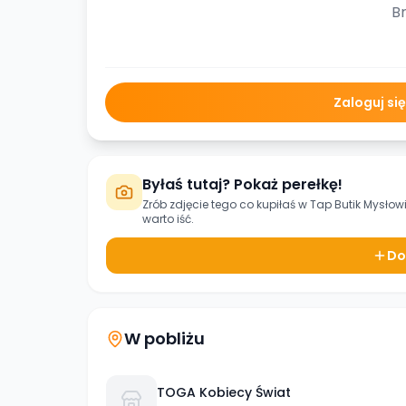
Br
Zaloguj si
Byłaś tutaj? Pokaż perełkę!
Zrób zdjęcie tego co kupiłaś w
Tap Butik Mysłow
warto iść.
Do
W pobliżu
TOGA Kobiecy Świat