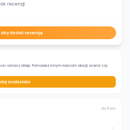
ak recenzji
ę aby dodać recenzję
ice
i oznacz sklep. Pomożesz innym łowcom okazji ocenić czy
daj znalezisko
do
5
km