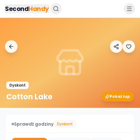
Przejdz do tresci
Second
Handy
Dyskont
Cotton Lake
Pokaż łup
Sprawdź godziny
Dyskont