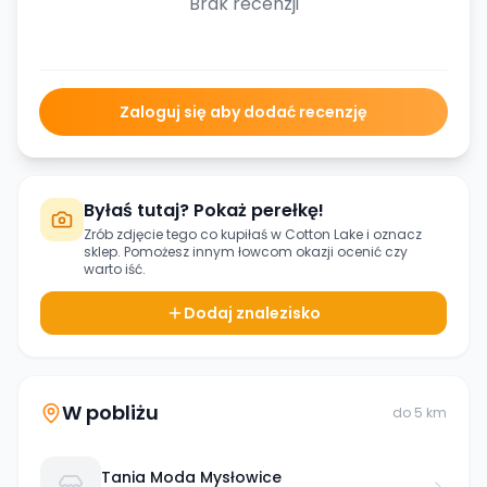
Brak recenzji
Zaloguj się aby dodać recenzję
Byłaś tutaj? Pokaż perełkę!
Zrób zdjęcie tego co kupiłaś w
Cotton Lake
i oznacz
sklep. Pomożesz innym łowcom okazji ocenić czy
warto iść.
Dodaj znalezisko
W pobliżu
do
5
km
Tania Moda Mysłowice