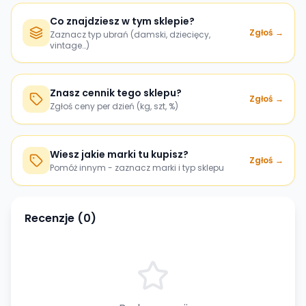
Co znajdziesz w tym sklepie?
Zgłoś →
Zaznacz typ ubrań (damski, dziecięcy,
vintage…)
Znasz cennik tego sklepu?
Zgłoś →
Zgłoś ceny per dzień (kg, szt, %)
Wiesz jakie marki tu kupisz?
Zgłoś →
Pomóż innym - zaznacz marki i typ sklepu
Recenzje (
0
)