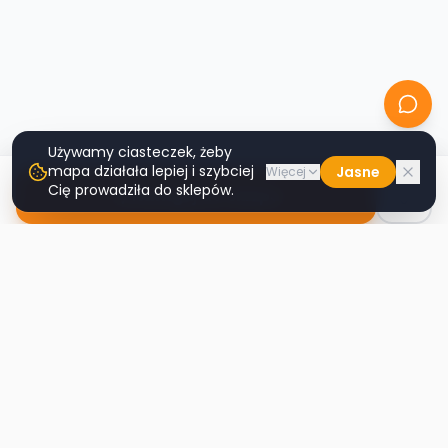
Używamy ciasteczek, żeby
mapa działała lepiej i szybciej
Jasne
Więcej
Cię prowadziła do sklepów.
Nawiguj do sklepu
Second
Handy
Największa mapa sklepów second-hand
w Polsce. Znajdź lumpeks w swoim
mieście.