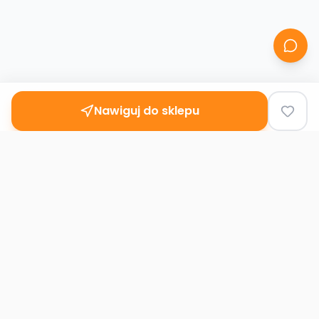
Nawiguj do sklepu
Second
Handy
Największa mapa sklepów second-hand
w Polsce. Znajdź lumpeks w swoim
mieście.