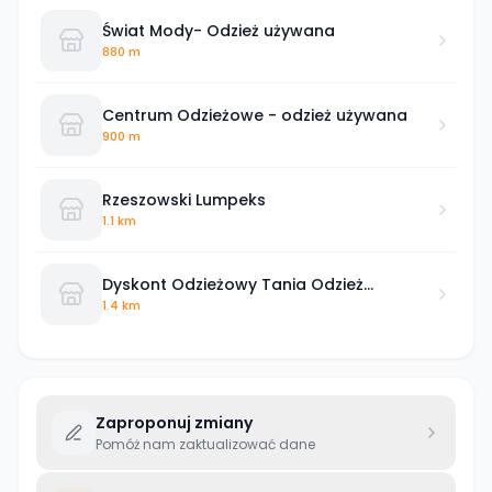
Świat Mody- Odzież używana
880 m
Centrum Odzieżowe - odzież używana
900 m
Rzeszowski Lumpeks
1.1 km
Dyskont Odzieżowy Tania Odzież
Rzeszów Kopernika
1.4 km
Zaproponuj zmiany
Pomóż nam zaktualizować dane