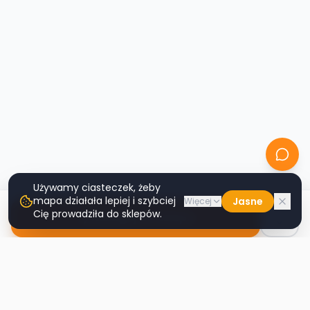
Używamy ciasteczek, żeby
mapa działała lepiej i szybciej
Jasne
Więcej
Cię prowadziła do sklepów.
Nawiguj do sklepu