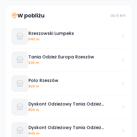
W pobliżu
do
5
km
Rzeszowski Lumpeks
540 m
Tania Odzież Europa Rzeszów
630 m
Polo Rzeszów
820 m
Dyskont Odzieżowy Tania Odzież
Rzeszów Kopernika
820 m
Dyskont Odzieżowy Tania Odzież
Rzeszów Okrzei
840 m