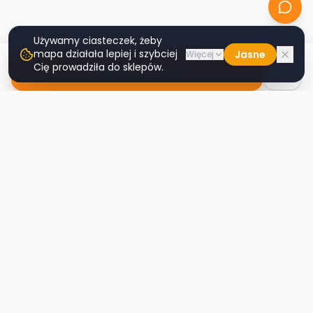
Używamy ciasteczek, żeby
mapa działała lepiej i szybciej
Jasne
Więcej
Cię prowadziła do sklepów.
Nawiguj do sklepu
Second
Handy
Największa mapa sklepów second-hand
w Polsce. Znajdź lumpeks w swoim
mieście.
Nawigacja