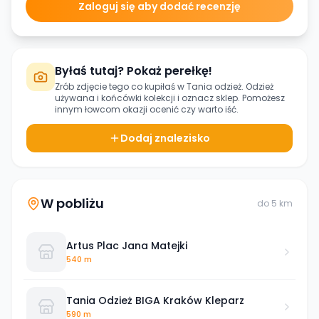
Zaloguj się aby dodać recenzję
Byłaś tutaj? Pokaż perełkę!
Zrób zdjęcie tego co kupiłaś w
Tania odzież. Odzież
używana i końcówki kolekcji
i oznacz sklep. Pomożesz
innym łowcom okazji ocenić czy warto iść.
Dodaj znalezisko
W pobliżu
do
5
km
Artus Plac Jana Matejki
540 m
Tania Odzież BIGA Kraków Kleparz
590 m