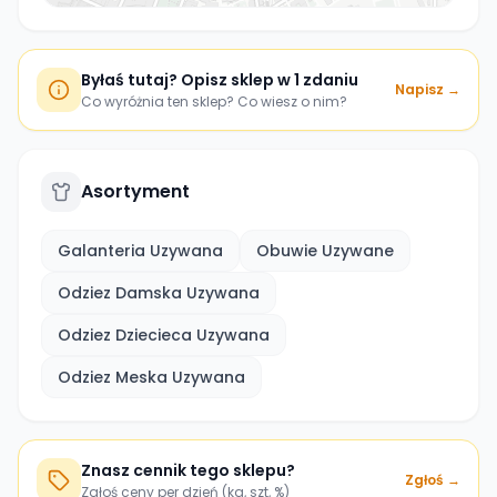
Byłaś tutaj? Opisz sklep w 1 zdaniu
Napisz →
Co wyróżnia ten sklep? Co wiesz o nim?
Asortyment
Galanteria Uzywana
Obuwie Uzywane
Odziez Damska Uzywana
Odziez Dziecieca Uzywana
Odziez Meska Uzywana
Znasz cennik tego sklepu?
Zgłoś →
Zgłoś ceny per dzień (kg, szt, %)