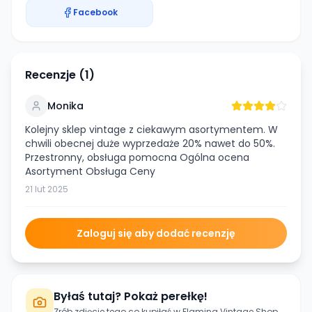
Facebook
Recenzje (
1
)
Monika
Kolejny sklep vintage z ciekawym asortymentem. W
chwili obecnej duże wyprzedaże 20% nawet do 50%.
Przestronny, obsługa pomocna Ogólna ocena
Asortyment Obsługa Ceny
21 lut 2025
Zaloguj się aby dodać recenzję
Byłaś tutaj? Pokaż perełkę!
Zrób zdjęcie tego co kupiłaś w
Flaming Vintage Shop