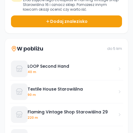
Starowiślna 16
i oznacz sklep. Pomożesz innym
łowcom okazji ocenić czy warto iść.
Dodaj znalezisko
W pobliżu
do
5
km
LOOP Second Hand
40 m
Textile House Starowiślna
90 m
Flaming Vintage Shop Starowiślna 29
220 m