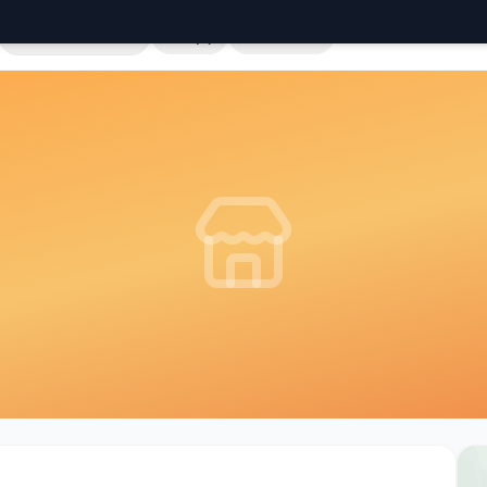
Cała Polska
Sklepy
Hurtownie