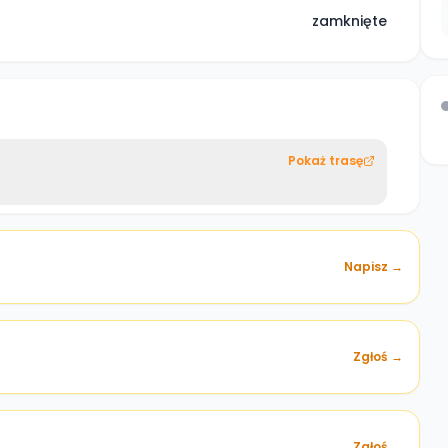
zamknięte
Pokaż trasę
Napisz →
Zgłoś →
)
Zgłoś →