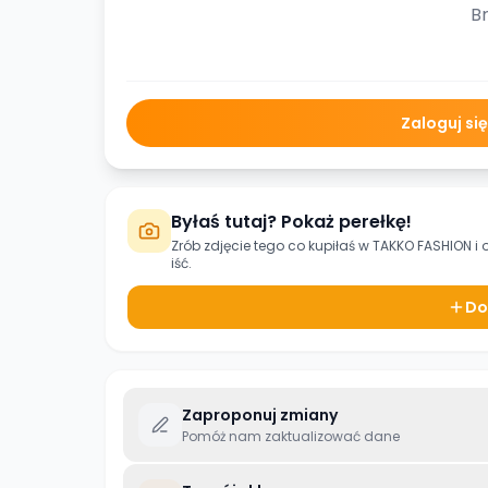
Br
Zaloguj si
Byłaś tutaj? Pokaż perełkę!
Zrób zdjęcie tego co kupiłaś w
TAKKO FASHION
i 
iść.
Do
Zaproponuj zmiany
Pomóż nam zaktualizować dane