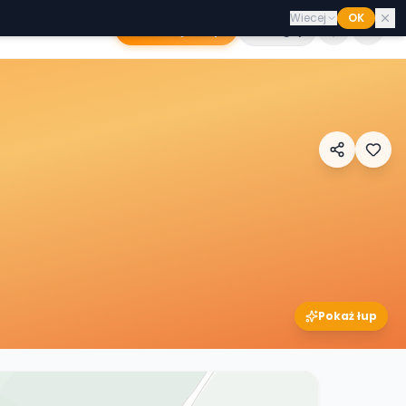
Wiecej
OK
Dodaj sklep
Zaloguj
Pokaż łup