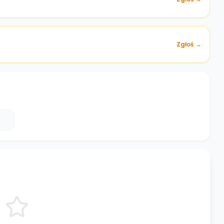
Zgłoś →