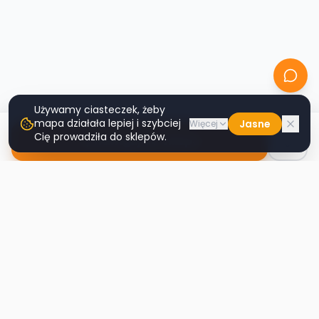
Używamy ciasteczek, żeby
mapa działała lepiej i szybciej
Jasne
Więcej
Cię prowadziła do sklepów.
Nawiguj do sklepu
Second
Handy
Największa mapa sklepów second-hand
w Polsce. Znajdź lumpeks w swoim
mieście.