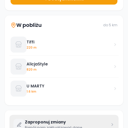
W pobliżu
do
5
km
Tiffi
220 m
AlicjaStyle
820 m
U MARTY
1.6 km
Zaproponuj zmiany
Pomóż nam zaktualizować dane