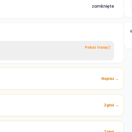
zamknięte
Pokaż trasę
Napisz →
Zgłoś →
)
Zgłoś →