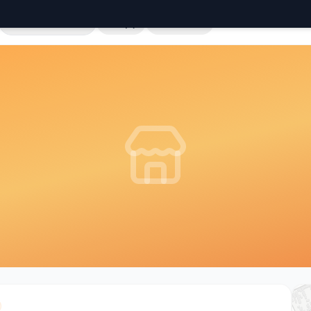
Cała Polska
Sklepy
Hurtownie