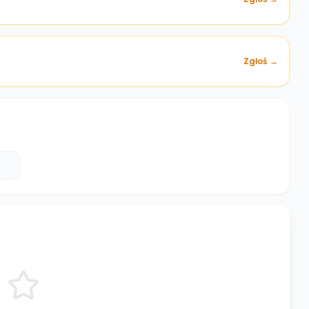
Zgłoś →