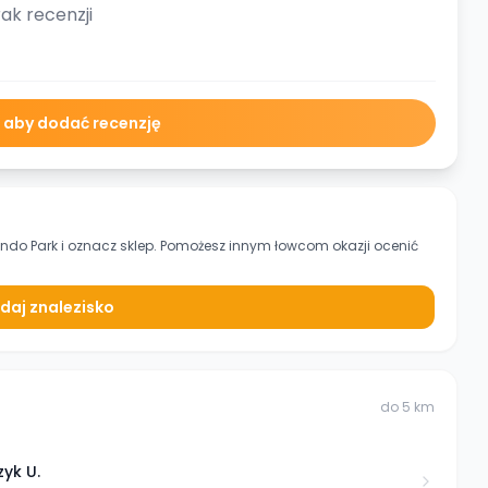
ak recenzji
ę aby dodać recenzję
ndo Park
i oznacz sklep. Pomożesz innym łowcom okazji ocenić
daj znalezisko
do
5
km
zyk U.