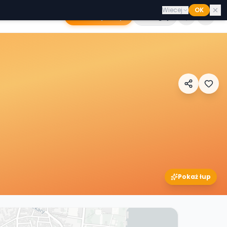
Wiecej
OK
Dodaj sklep
Zaloguj
Pokaż łup