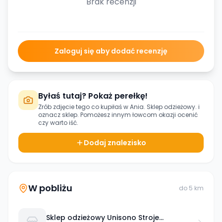
Brak recenzji
Zaloguj się aby dodać recenzję
Byłaś tutaj? Pokaż perełkę!
Zrób zdjęcie tego co kupiłaś w
Ania. Sklep odzieżowy.
i
oznacz sklep. Pomożesz innym łowcom okazji ocenić
czy warto iść.
Dodaj znalezisko
W pobliżu
do
5
km
Sklep odzieżowy Unisono Stroje