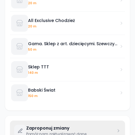
kąpielowe Self
20 m
All Exclusive Chodzież
20 m
Gama. Sklep z art. dziecięcymi. Szewczyk
U.
50 m
Sklep TTT
140 m
Babski Świat
150 m
Zaproponuj zmiany
Pomóż nam zaktualizować dane