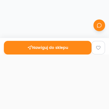
Nawiguj do sklepu
Second
Handy
Największa mapa sklepów second-hand
w Polsce. Znajdź lumpeks w swoim
mieście.