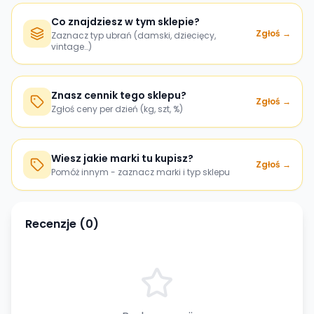
Co znajdziesz w tym sklepie?
Zgłoś →
Zaznacz typ ubrań (damski, dziecięcy,
vintage…)
Znasz cennik tego sklepu?
Zgłoś →
Zgłoś ceny per dzień (kg, szt, %)
Wiesz jakie marki tu kupisz?
Zgłoś →
Pomóż innym - zaznacz marki i typ sklepu
Recenzje (
0
)