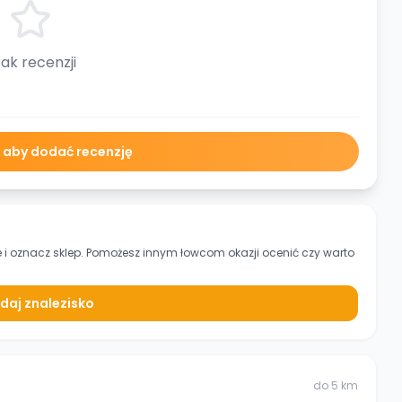
ak recenzji
ę aby dodać recenzję
e
i oznacz sklep. Pomożesz innym łowcom okazji ocenić czy warto
daj znalezisko
do
5
km