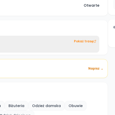
Otwarte
Pokaż trasę
Napisz →
a
Biżuteria
Odzież damska
Obuwie