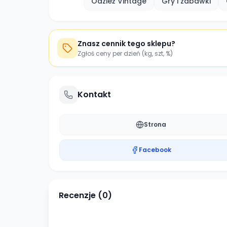
Odzież Vintage
Gry i zabawki
Znasz cennik tego sklepu?
Zgłoś ceny per dzień (kg, szt, %)
Kontakt
Strona
Facebook
Recenzje (
0
)