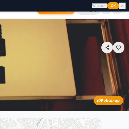
Wiecej
OK
Dodaj sklep
Zaloguj
Pokaż łup