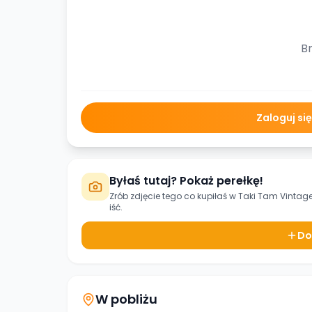
Br
Zaloguj si
Byłaś tutaj? Pokaż perełkę!
Zrób zdjęcie tego co kupiłaś w
Taki Tam Vintag
iść.
Do
W pobliżu