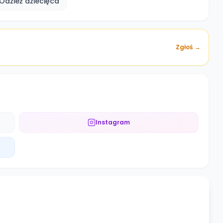
Odzież dziecięca
Zgłoś →
Instagram