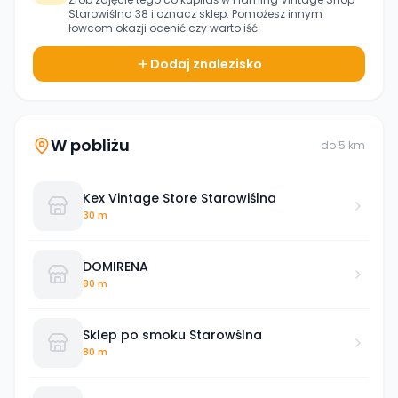
Starowiślna 38
i oznacz sklep. Pomożesz innym
łowcom okazji ocenić czy warto iść.
Dodaj znalezisko
W pobliżu
do
5
km
Kex Vintage Store Starowiślna
30 m
DOMIRENA
80 m
Sklep po smoku Starowślna
80 m