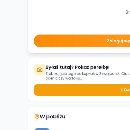
Br
Zaloguj si
Byłaś tutaj? Pokaż perełkę!
Zrób zdjęcie tego co kupiłaś w
Szwajcarski Ciu
ocenić czy warto iść.
Do
W pobliżu