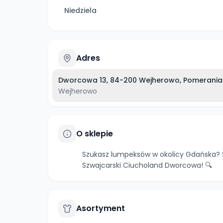
Niedziela
Adres
Dworcowa 13, 84-200 Wejherowo, Pomeranian
Wejherowo
O sklepie
Szukasz lumpeksów w okolicy Gdańska? S
Szwajcarski Ciucholand Dworcowa! 🔍
Asortyment