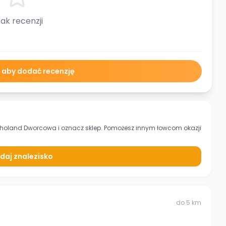
ak recenzji
ę aby dodać recenzję
choland Dworcowa
i oznacz sklep. Pomożesz innym łowcom okazji
daj znalezisko
do
5
km