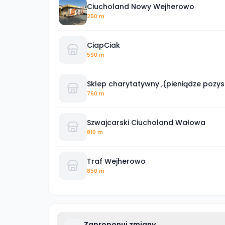
Ciucholand Nowy Wejherowo
250 m
CiapCiak
590 m
Sklep charytatywny ,(pieniądze pozy
charytatywne)
760 m
Szwajcarski Ciucholand Wałowa
810 m
Traf Wejherowo
850 m
Zaproponuj zmiany