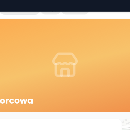
Cała Polska
Sklepy
Hurtownie
worcowa