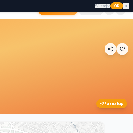
Wiecej
OK
Dodaj sklep
Zaloguj
Pokaż łup