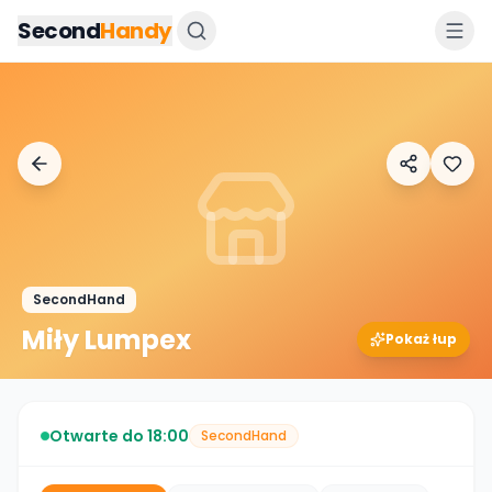
Przejdz do tresci
Second
Handy
SecondHand
Miły Lumpex
Pokaż łup
Otwarte do 18:00
SecondHand