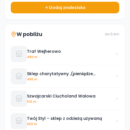
Dodaj znalezisko
W pobliżu
do
5
km
Traf Wejherowo
480 m
Sklep charytatywny ,(pieniądze
pozyskane ze sprzedaży przeznaczone
490 m
będą na cele charytatywne)
Szwajcarski Ciucholand Wałowa
510 m
Twój Styl – sklep z odzieżą używaną
650 m