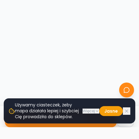
Używamy ciasteczek, żeby
mapa działała lepiej i szybciej
Jasne
Więcej
Cię prowadziła do sklepów.
Nawiguj do sklepu