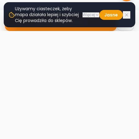
Używamy ciasteczek, żeby
mapa działała lepiej i szybciej
Jasne
Więcej
Cię prowadziła do sklepów.
Nawiguj do sklepu
Second
Handy
Największa mapa sklepów second-hand
w Polsce. Znajdź lumpeks w swoim
mieście.
Nawigacja
Strona główna