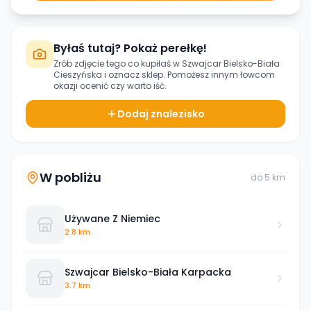
Byłaś tutaj? Pokaż perełkę!
Zrób zdjęcie tego co kupiłaś w
Szwajcar Bielsko-Biała
Cieszyńska
i oznacz sklep. Pomożesz innym łowcom
okazji ocenić czy warto iść.
Dodaj znalezisko
W pobliżu
do
5
km
Używane Z Niemiec
2.8 km
Szwajcar Bielsko-Biała Karpacka
3.7 km