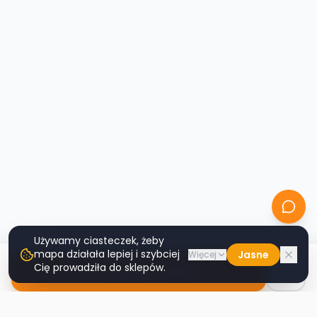
Używamy ciasteczek, żeby
mapa działała lepiej i szybciej
Jasne
Więcej
Cię prowadziła do sklepów.
Nawiguj do sklepu