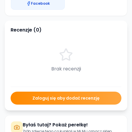
Facebook
Recenzje (
0
)
Brak recenzji
Zaloguj się aby dodać recenzję
Byłaś tutaj? Pokaż perełkę!
Zrób zdjęcie tego co kupiłaś w
Mi Mi
i oznacz sklep.