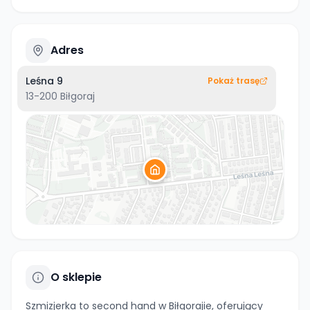
Adres
Leśna 9
Pokaż trasę
13-200
Biłgoraj
O sklepie
Szmizjerka to second hand w Biłgorajie, oferujący