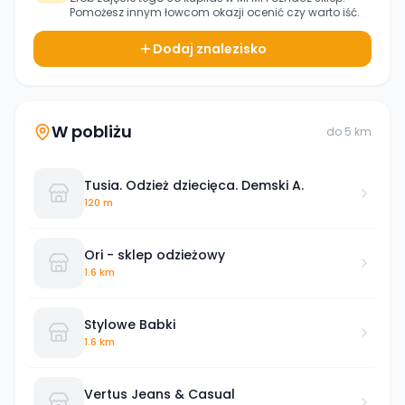
Pomożesz innym łowcom okazji ocenić czy warto iść.
Dodaj znalezisko
W pobliżu
do
5
km
Tusia. Odzież dziecięca. Demski A.
120 m
Ori - sklep odzieżowy
1.6 km
Stylowe Babki
1.6 km
Vertus Jeans & Casual