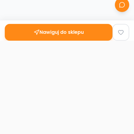
Nawiguj do sklepu
Second
Handy
Największa mapa sklepów second-hand
w Polsce. Znajdź lumpeks w swoim
mieście.
Nawigacja