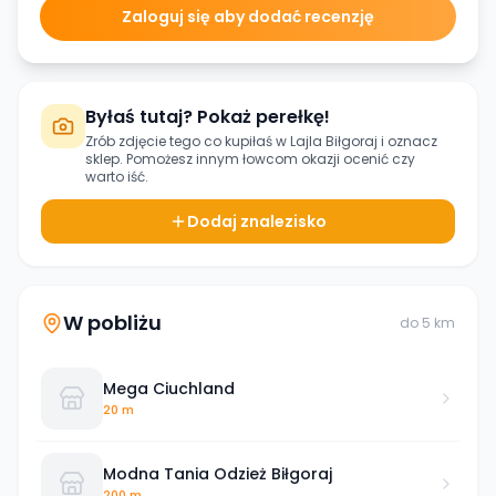
Zaloguj się aby dodać recenzję
Byłaś tutaj? Pokaż perełkę!
Zrób zdjęcie tego co kupiłaś w
Lajla Biłgoraj
i oznacz
sklep. Pomożesz innym łowcom okazji ocenić czy
warto iść.
Dodaj znalezisko
W pobliżu
do
5
km
Mega Ciuchland
20 m
Modna Tania Odzież Biłgoraj
200 m