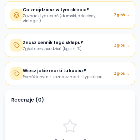
Co znajdziesz w tym sklepie?
Zgłoś →
Zaznacz typ ubrań (damski, dziecięcy,
vintage…)
Znasz cennik tego sklepu?
Zgłoś →
Zgłoś ceny per dzień (kg, szt, %)
Wiesz jakie marki tu kupisz?
Zgłoś →
Pomóż innym - zaznacz marki i typ sklepu
Recenzje (
0
)