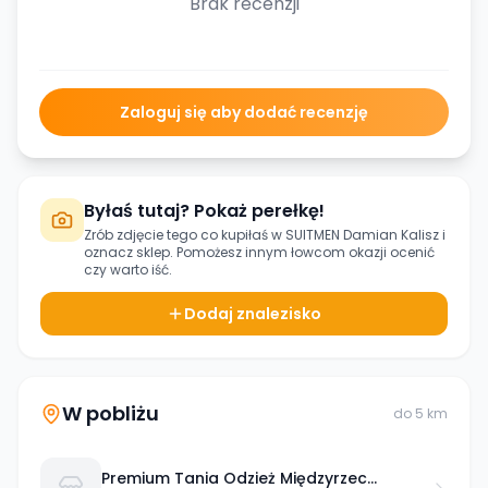
Brak recenzji
Zaloguj się aby dodać recenzję
Byłaś tutaj? Pokaż perełkę!
Zrób zdjęcie tego co kupiłaś w
SUITMEN Damian Kalisz
i
oznacz sklep. Pomożesz innym łowcom okazji ocenić
czy warto iść.
Dodaj znalezisko
W pobliżu
do
5
km
Premium Tania Odzież Międzyrzec