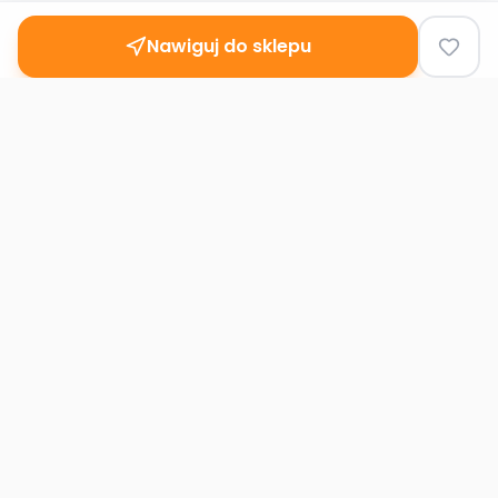
Nawiguj do sklepu
Second
Handy
Największa mapa sklepów second-hand
w Polsce. Znajdź lumpeks w swoim
mieście.
Nawigacja
Strona główna
Mapa sklepów