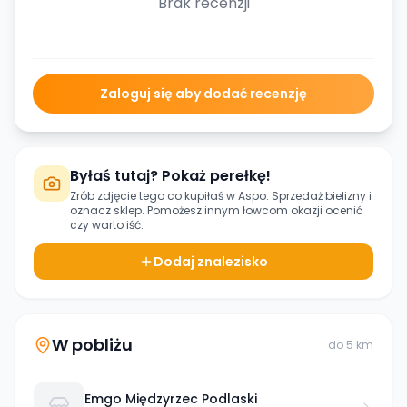
Brak recenzji
Zaloguj się aby dodać recenzję
Byłaś tutaj? Pokaż perełkę!
Zrób zdjęcie tego co kupiłaś w
Aspo. Sprzedaż bielizny
i
oznacz sklep. Pomożesz innym łowcom okazji ocenić
czy warto iść.
Dodaj znalezisko
W pobliżu
do
5
km
Emgo Międzyrzec Podlaski