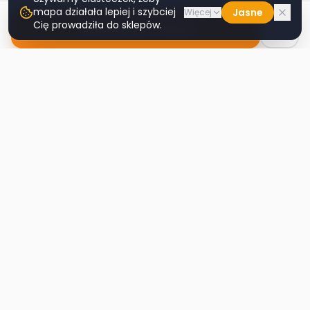
mapa działała lepiej i szybciej
Jasne
Więcej
Cię prowadziła do sklepów.
Nawiguj do sklepu
Second
Handy
Największa mapa sklepów second-hand
w Polsce. Znajdź lumpeks w swoim
mieście.
Nawigacja
Strona główna
Mapa sklepów