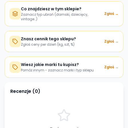
Co znajdziesz w tym sklepie?
Zgłoś →
Zaznacz typ ubrań (damski, dziecięcy,
vintage…)
Znasz cennik tego sklepu?
Zgłoś →
Zgłoś ceny per dzień (kg, szt, %)
Wiesz jakie marki tu kupisz?
Zgłoś →
Pomóż innym - zaznacz marki i typ sklepu
Recenzje (
0
)