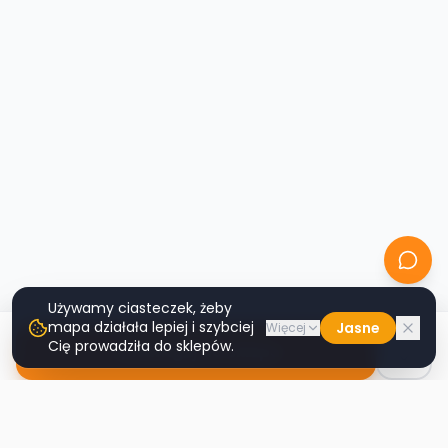
Używamy ciasteczek, żeby
mapa działała lepiej i szybciej
Jasne
Więcej
Cię prowadziła do sklepów.
Nawiguj do sklepu