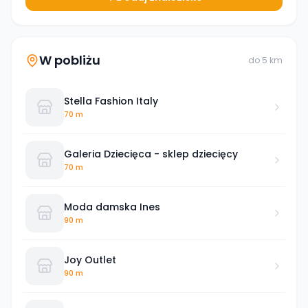
W pobliżu
do
5
km
Stella Fashion Italy
70 m
Galeria Dziecięca - sklep dziecięcy
70 m
Moda damska Ines
90 m
Joy Outlet
90 m