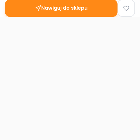
Nawiguj do sklepu
Second
Handy
Największa mapa sklepów second-hand
w Polsce. Znajdź lumpeks w swoim
mieście.
Nawigacja
Strona główna
Mapa sklepów