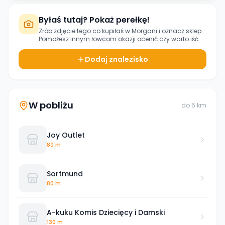
Byłaś tutaj? Pokaż perełkę!
Zrób zdjęcie tego co kupiłaś w
Morgani
i oznacz sklep.
Pomożesz innym łowcom okazji ocenić czy warto iść.
Dodaj znalezisko
W pobliżu
do
5
km
Joy Outlet
80 m
Sortmund
80 m
A-kuku Komis Dziecięcy i Damski
130 m