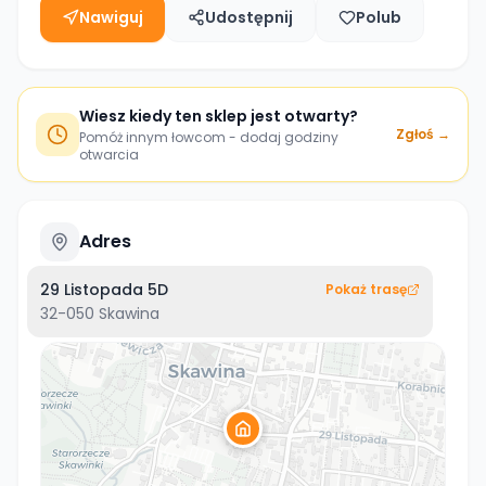
Nawiguj
Udostępnij
Polub
Wiesz kiedy ten sklep jest otwarty?
Zgłoś →
Pomóż innym łowcom - dodaj godziny
otwarcia
Adres
29 Listopada 5D
Pokaż trasę
32-050
Skawina