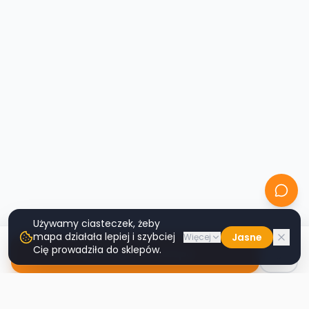
Używamy ciasteczek, żeby
mapa działała lepiej i szybciej
Jasne
Więcej
Cię prowadziła do sklepów.
Nawiguj do sklepu