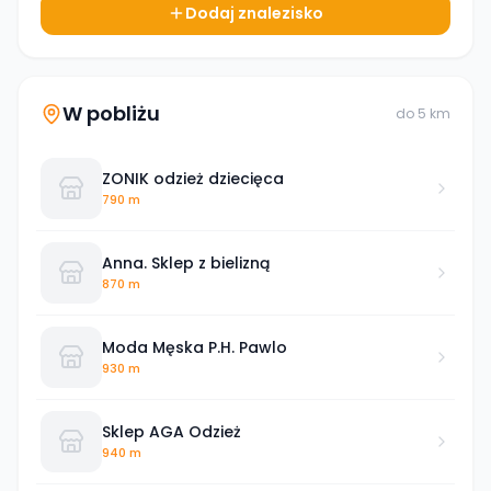
Dodaj znalezisko
W pobliżu
do
5
km
ZONIK odzież dziecięca
790 m
Anna. Sklep z bielizną
870 m
Moda Męska P.H. Pawlo
930 m
Sklep AGA Odzież
940 m