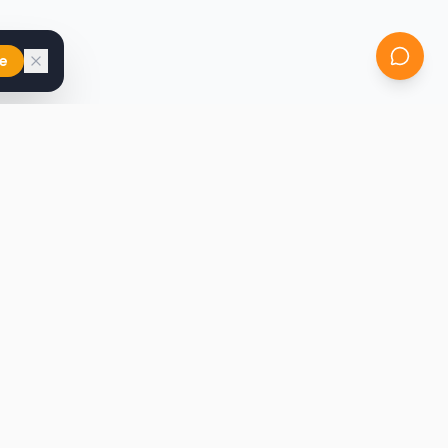
e
iast
Kontakt
marcin@secondhandy.com.pl
Polityka prywatności
Regulamin