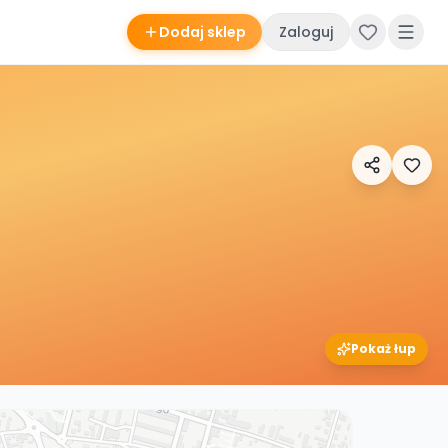
Dodaj sklep
Zaloguj
Pokaż łup