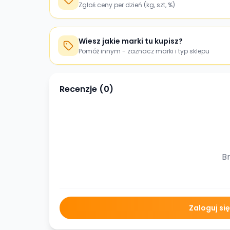
Zgłoś ceny per dzień (kg, szt, %)
Wiesz jakie marki tu kupisz?
Pomóż innym - zaznacz marki i typ sklepu
Recenzje (
0
)
Br
Zaloguj si