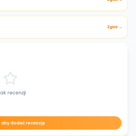
Zgłoś →
ak recenzji
ę aby dodać recenzję