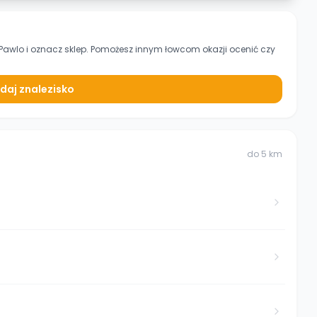
 Pawlo
i oznacz sklep. Pomożesz innym łowcom okazji ocenić czy
daj znalezisko
do
5
km