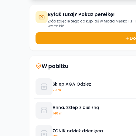
Byłaś tutaj? Pokaż perełkę!
Zrób zdjęcie tego co kupiłaś w
Moda Męska P.H.
warto iść.
Do
W pobliżu
Sklep AGA Odzież
20 m
Anna. Sklep z bielizną
140 m
ZONIK odzież dziecięca