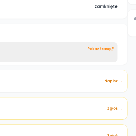
zamknięte
Pokaż trasę
Napisz →
Zgłoś →
)
Zgłoś →