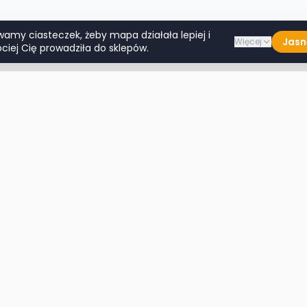
wamy ciasteczek, żeby mapa działała lepiej i
Jasn
Więcej
ciej Cię prowadziła do sklepów.
Lumpeksy w miastach
Więcej m
Warszawa
Lublin
Kraków
Katowice
Wrocław
Białystok
Poznań
Toruń
Łódź
Rzeszów
Gdańsk
Kielce