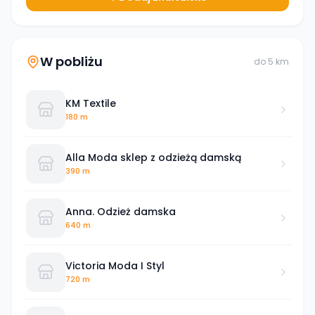
W pobliżu
do
5
km
KM Textile
180 m
Alla Moda sklep z odzieżą damską
390 m
Anna. Odzież damska
640 m
Victoria Moda I Styl
720 m