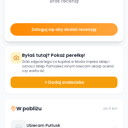
Brak recenzji
Zaloguj się aby dodać recenzję
Byłaś tutaj? Pokaż perełkę!
Zrób zdjęcie tego co kupiłaś w
Moda męska sklep
i
oznacz sklep. Pomożesz innym łowcom okazji ocenić
czy warto iść.
Dodaj znalezisko
W pobliżu
do
5
km
Ubieram Pułtusk