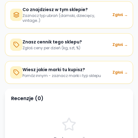
Co znajdziesz w tym sklepie?
Zgłoś →
Zaznacz typ ubrań (damski, dziecięcy,
vintage…)
Znasz cennik tego sklepu?
Zgłoś →
Zgłoś ceny per dzień (kg, szt, %)
Wiesz jakie marki tu kupisz?
Zgłoś →
Pomóż innym - zaznacz marki i typ sklepu
Recenzje (
0
)