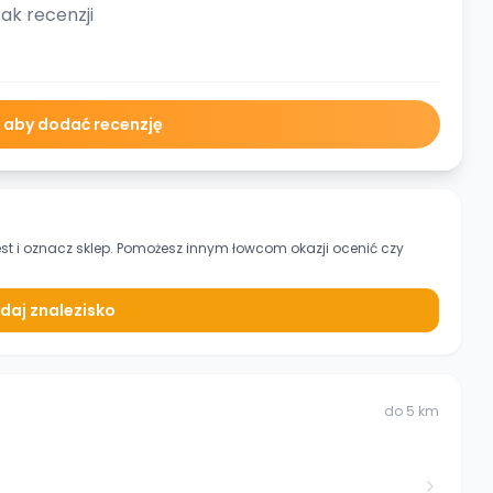
ak recenzji
ę aby dodać recenzję
st
i oznacz sklep. Pomożesz innym łowcom okazji ocenić czy
daj znalezisko
do
5
km