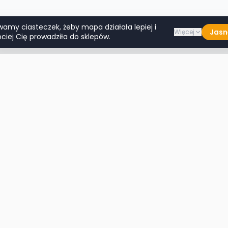
wamy ciasteczek, żeby mapa działała lepiej i
Jasn
Więcej
ciej Cię prowadziła do sklepów.
Lumpeksy w miastach
Więcej m
Warszawa
Lublin
Kraków
Katowice
Wrocław
Białystok
Poznań
Toruń
Łódź
Rzeszów
Gdańsk
Kielce