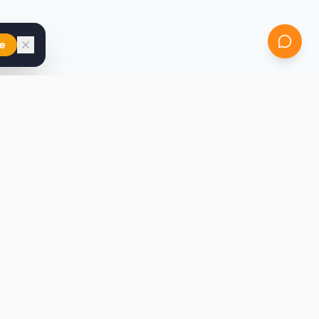
e
iast
Kontakt
marcin@secondhandy.com.pl
Polityka prywatności
Regulamin