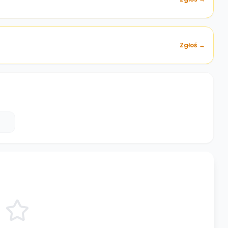
Zgłoś →