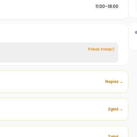
11:00–18:00
Pokaż trasę
Napisz →
Zgłoś →
)
Zgłoś →