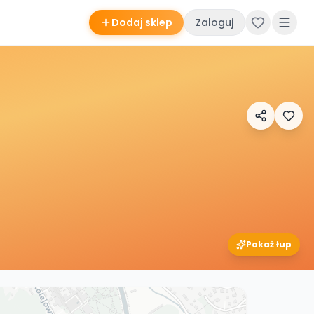
Dodaj sklep
Zaloguj
Pokaż łup