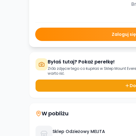
Br
Zaloguj si
Byłaś tutaj? Pokaż perełkę!
Zrób zdjęcie tego co kupiłaś w
Sklep Mount Evere
warto iść.
Do
W pobliżu
Sklep Odzieżowy MELITA