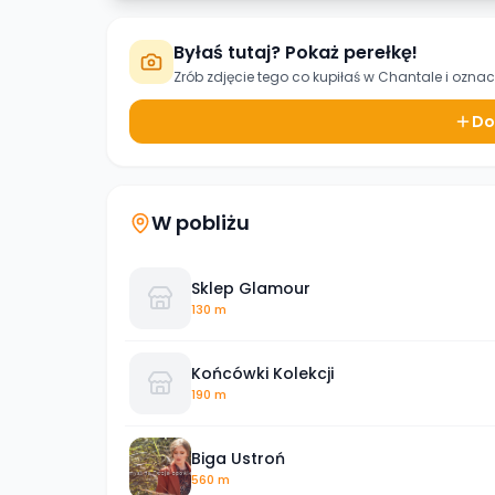
Byłaś tutaj? Pokaż perełkę!
Zrób zdjęcie tego co kupiłaś w
Chantale
i oznac
Do
W pobliżu
Sklep Glamour
130 m
Końcówki Kolekcji
190 m
Biga Ustroń
560 m