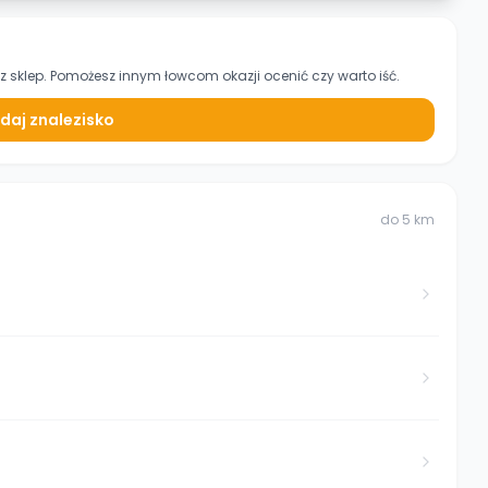
z sklep. Pomożesz innym łowcom okazji ocenić czy warto iść.
daj znalezisko
do
5
km