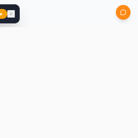
e
iast
Kontakt
marcin@secondhandy.com.pl
Polityka prywatności
Regulamin