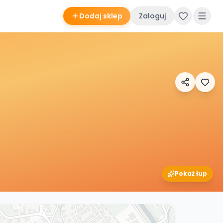
Dodaj sklep
Zaloguj
Pokaż łup