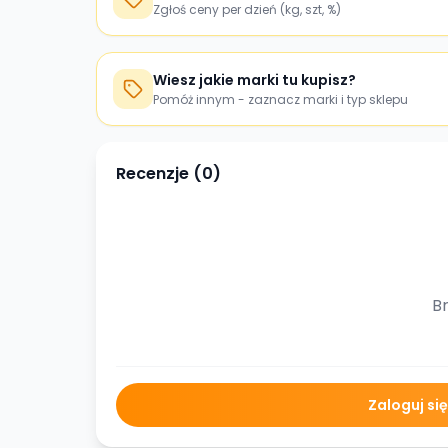
Zgłoś ceny per dzień (kg, szt, %)
Wiesz jakie marki tu kupisz?
Pomóż innym - zaznacz marki i typ sklepu
Recenzje (
0
)
Br
Zaloguj si