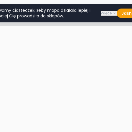
wamy ciasteczek, żeby mapa działała lepiej i
Jasn
Więcej
ciej Cię prowadziła do sklepów.
Lumpeksy w miastach
Więcej m
Warszawa
Lublin
Kraków
Katowice
Wrocław
Białystok
Poznań
Toruń
Łódź
Rzeszów
Gdańsk
Kielce