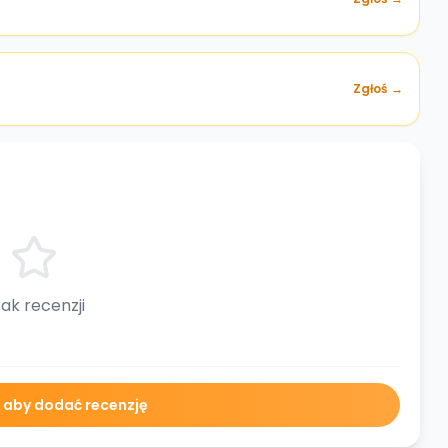
Zgłoś →
ak recenzji
ę aby dodać recenzję