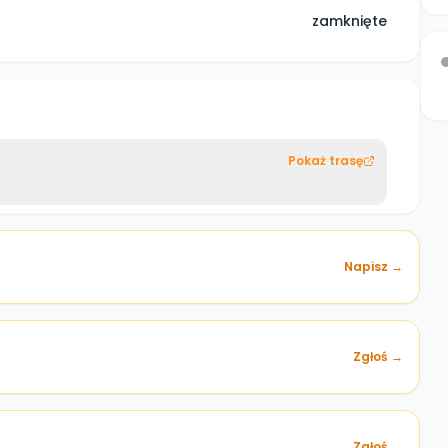
zamknięte
Pokaż trasę
Napisz →
Zgłoś →
)
Zgłoś →