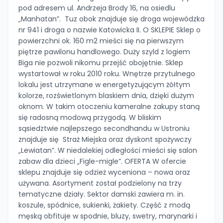
pod adresem ul. Andrzeja Brody 16, na osiedlu
„Manhatan”. Tuz obok znajduje się droga wojewódzka
nr 941 i droga o nazwie Katowicka II. O SKLEPIE Sklep o
powierzchni ok. 160 m2 mieści się na pierwszym
piętrze pawilonu handlowego. Duży szyld z logiem
Biga nie pozwoli nikomu przejść obojętnie. Sklep
wystartował w roku 2010 roku. Wnętrze przytulnego
lokalu jest utrzymane w energetyzującym żółtym
kolorze, rozświetlonym blaskiem dnia, dzięki dużym
oknom. W takim otoczeniu kameralne zakupy staną
się radosną modową przygodą. W bliskim
sąsiedztwie najlepszego secondhandu w Ustroniu
znajduje się Straż Miejska oraz dyskont spożywczy
„Lewiatan”. W niedalekiej odległości mieści się salon
zabaw dla dzieci „Figle-migle”. OFERTA W ofercie
sklepu znajduje się odzież wyceniona – nowa oraz
używana. Asortyment został podzielony na trzy
tematyczne działy. Sektor damski zawiera m. in.
koszule, spódnice, sukienki, żakiety. Część z modą
męską obfituje w spodnie, bluzy, swetry, marynarki i