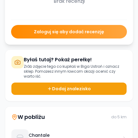
Brak recenzji
Zaloguj się aby dodać recenzję
Byłaś tutaj? Pokaż perełkę!
Zrób zdjęcie tego co kupiłaś w
Biga Ustroń
i oznacz
sklep. Pomożesz innym łowcom okazji ocenić czy
warto iść.
Dodaj znalezisko
W pobliżu
do
5
km
Chantale