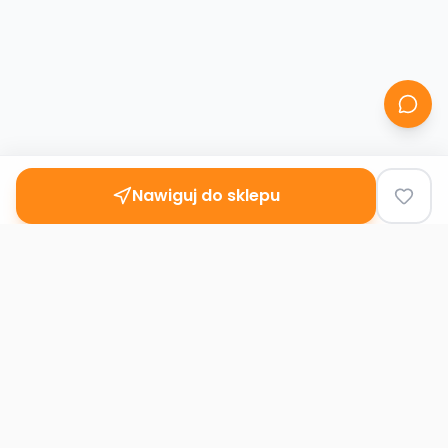
Nawiguj do sklepu
Second
Handy
Największa mapa sklepów second-hand
w Polsce. Znajdź lumpeks w swoim
mieście.