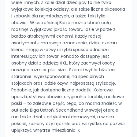
wiele innych. Z kolei dział dziecięcy to nie tylko
wyjątkowa kolekcja odzieży, ale także liczne akcesoria
i zabawki dla najmłodszych, a także tekstylia i
obuwie. W ustrońskiej Bidze można ubrać całą
rodzinę! Wyjątkowa jakość towaru idzie w parze z
bardzo atrakcyjnymi cenami. Każdy rodzaj
asortymentu ma swoje oznaczenie, dzięki czemu
klienci mogą w łatwy i szybki sposób odnaleźć
interesujący ich towar. Ponadto dostępny jest
osobny dział z odzieżą XXL, który zachwyci osoby
noszące rozmiar plus size. Szeroki wybór biżuterii
starannie wyeksponowanej na specjalnych
stojakach oraz ladzie ożywi najprostszą stylizację.
Podobnie, jak dostępne liczne dodatki. Kolorowe
apaszki, stylowe obuwie, oryginalne torebki, markowe
paski – to zaledwie część tego, co można znaleźć w
outlecie Biga Ustroń. Secondhand w swojej ofercie
ma także dział z artykułami domowymi, a w nim
pościel, zasłony czy ręczniki oraz wszystko, co pozwoli
upiększyć wnętrze mieszkania. K