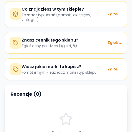
Co znajdziesz w tym sklepie?
Zgłoś →
Zaznacz typ ubrań (damski, dziecięcy,
vintage…)
Znasz cennik tego sklepu?
Zgłoś →
Zgłoś ceny per dzień (kg, szt, %)
Wiesz jakie marki tu kupisz?
Zgłoś →
Pomóż innym - zaznacz marki i typ sklepu
Recenzje (
0
)