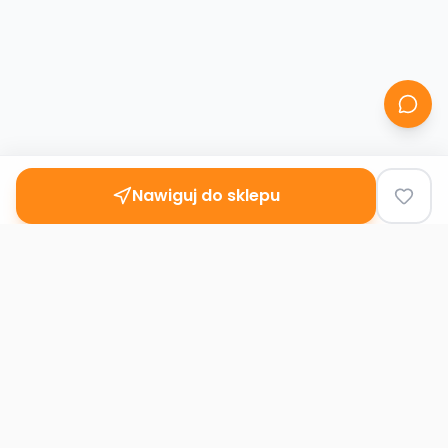
Nawiguj do sklepu
Second
Handy
Największa mapa sklepów second-hand
w Polsce. Znajdź lumpeks w swoim
mieście.