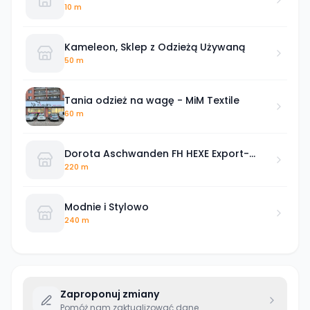
10 m
Kameleon, Sklep z Odzieżą Używaną
50 m
Tania odzież na wagę - MiM Textile
60 m
Dorota Aschwanden FH HEXE Export-
import
220 m
Modnie i Stylowo
240 m
Zaproponuj zmiany
Pomóż nam zaktualizować dane