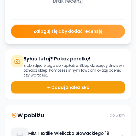
Brak recenzji
Zaloguj się aby dodać recenzję
Byłaś tutaj? Pokaż perełkę!
Zrób zdjęcie tego co kupiłaś w
Sklep dziecięcy Urwisek
i
oznacz sklep. Pomożesz innym łowcom okazji ocenić
czy warto iść.
Dodaj znalezisko
W pobliżu
do
5
km
MiM Textilie Wieliczka Słowackiego 19