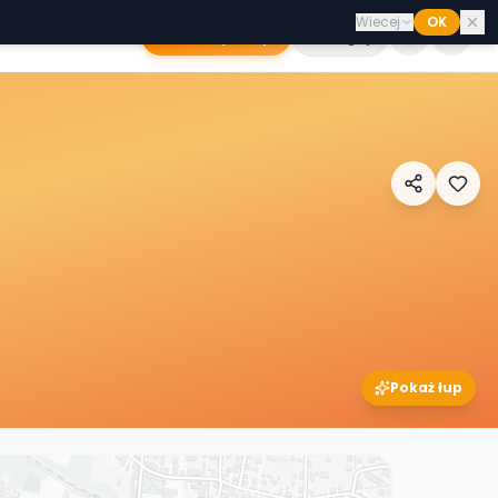
Wiecej
OK
Dodaj sklep
Zaloguj
Pokaż łup