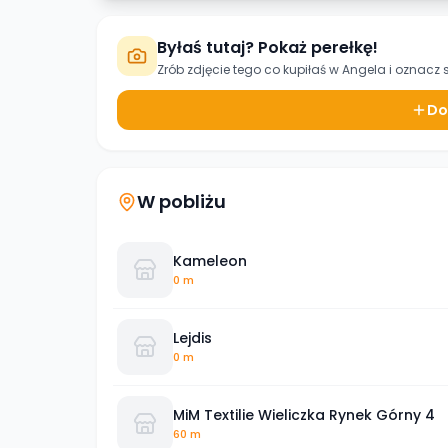
Byłaś tutaj? Pokaż perełkę!
Zrób zdjęcie tego co kupiłaś w
Angela
i oznacz 
Do
W pobliżu
Kameleon
0 m
Lejdis
0 m
MiM Textilie Wieliczka Rynek Górny 4
60 m