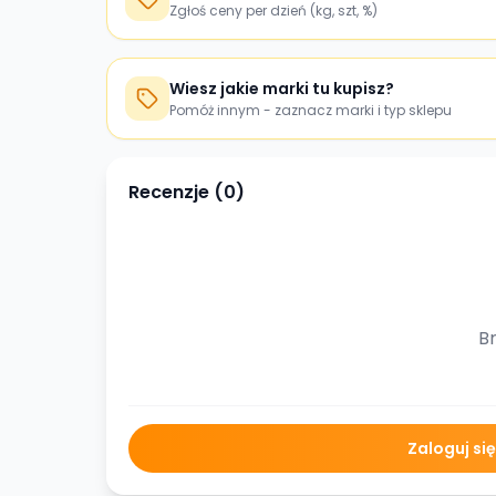
Zgłoś ceny per dzień (kg, szt, %)
Wiesz jakie marki tu kupisz?
Pomóż innym - zaznacz marki i typ sklepu
Recenzje (
0
)
Br
Zaloguj si