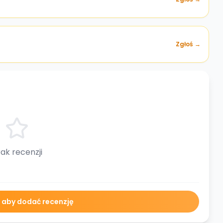
Zgłoś →
ak recenzji
ę aby dodać recenzję