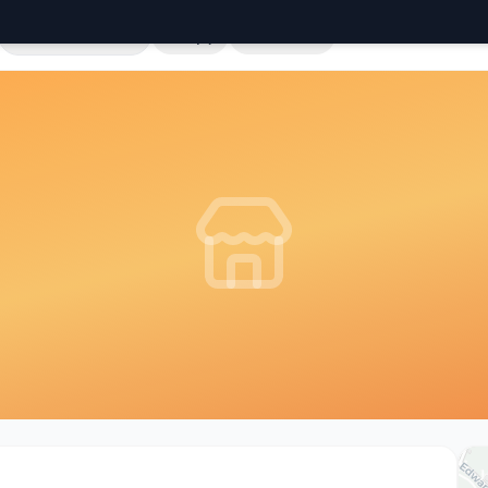
Cała Polska
Sklepy
Hurtownie