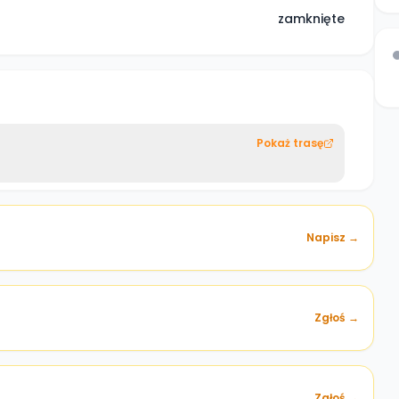
zamknięte
Pokaż trasę
Napisz →
Zgłoś →
)
Zgłoś →