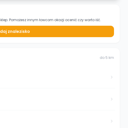
sklep. Pomożesz innym łowcom okazji ocenić czy warto iść.
daj znalezisko
do
5
km