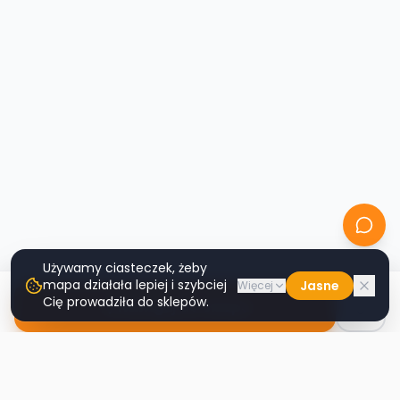
Używamy ciasteczek, żeby
mapa działała lepiej i szybciej
Jasne
Więcej
Cię prowadziła do sklepów.
Nawiguj do sklepu