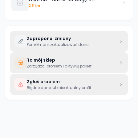
Jerozolimskie
2.5 km
Zaproponuj zmiany
Pomóż nam zaktualizować dane
To mój sklep
Zarządzaj profilem i aktywuj pakiet
Zgłoś problem
Błędne dane lub nieaktualny profil