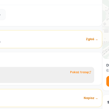
b
Zgłoś →
a
D
6
Pokaż trasę
Napisz →