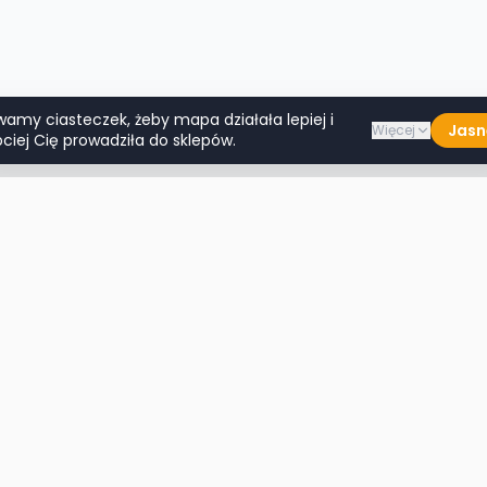
wamy ciasteczek, żeby mapa działała lepiej i
Jasn
Więcej
ciej Cię prowadziła do sklepów.
Lumpeksy w miastach
Więcej m
Warszawa
Lublin
Kraków
Katowice
Wrocław
Białystok
Poznań
Toruń