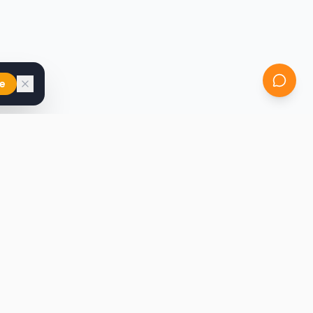
e
iast
Kontakt
marcin@secondhandy.com.pl
Polityka prywatności
Regulamin