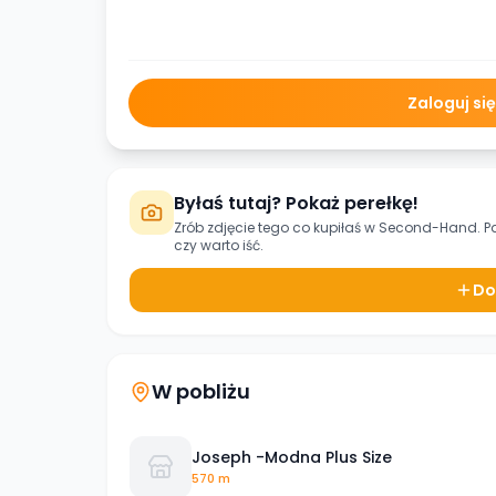
Zaloguj si
Byłaś tutaj? Pokaż perełkę!
Zrób zdjęcie tego co kupiłaś w
Second-Hand. Pa
czy warto iść.
Do
W pobliżu
Joseph -Modna Plus Size
570 m