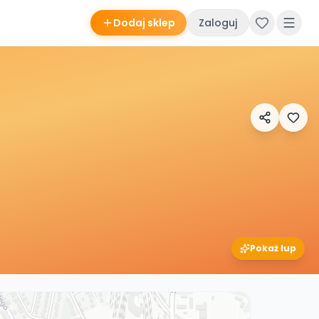
Dodaj sklep
Zaloguj
Pokaż łup