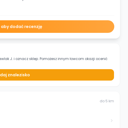
ę aby dodać recenzję
wlak J.
i oznacz sklep. Pomożesz innym łowcom okazji ocenić
daj znalezisko
do
5
km