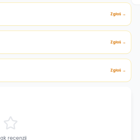
Zgłoś →
)
Zgłoś →
Zgłoś →
ak recenzji